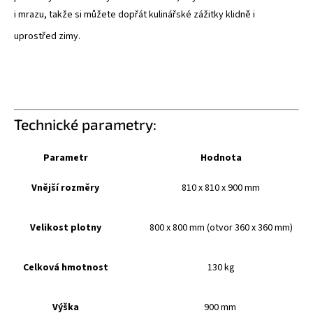
i mrazu, takže si můžete dopřát kulinářské zážitky klidně i
uprostřed zimy
.
Technické parametry:
Parametr
Hodnota
Vnější rozměry
810 x 810 x 900 mm
Velikost plotny
800 x 800 mm (otvor 360 x 360 mm)
Celková hmotnost
130 kg
Výška
900 mm