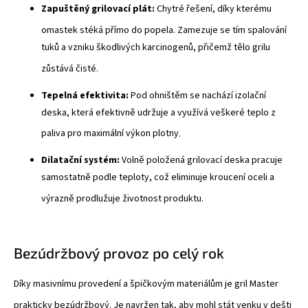
Zapuštěný grilovací plát:
Chytré řešení, díky kterému
omastek stéká přímo do popela
. Zamezuje se tím spalování
tuků a vzniku škodlivých karcinogenů, přičemž tělo grilu
zůstává čisté
.
Tepelná efektivita:
Pod ohništěm se nachází izolační
deska, která efektivně udržuje a využívá veškeré teplo z
paliva pro maximální výkon plotny
.
Dilatační systém:
Volně položená grilovací deska pracuje
samostatně podle teploty, což eliminuje kroucení oceli a
výrazně prodlužuje životnost produktu
.
Bezúdržbový provoz po celý rok
Díky masivnímu provedení a špičkovým materiálům je gril Master
prakticky bezúdržbový
. Je navržen tak, aby mohl stát venku v dešti