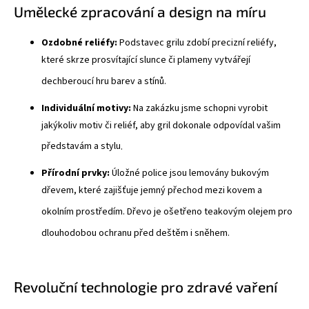
Umělecké zpracování a design na míru
Ozdobné reliéfy:
Podstavec grilu zdobí precizní reliéfy,
které skrze prosvítající slunce či plameny vytvářejí
dechberoucí hru barev a stínů
.
Individuální motivy:
Na zakázku jsme schopni vyrobit
jakýkoliv motiv či reliéf, aby gril dokonale odpovídal vašim
představám a stylu
.
Přírodní prvky:
Úložné police jsou lemovány bukovým
dřevem, které zajišťuje jemný přechod mezi kovem a
okolním prostředím
. Dřevo je ošetřeno teakovým olejem pro
dlouhodobou ochranu před deštěm i sněhem
.
Revoluční technologie pro zdravé vaření