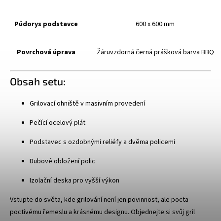
Půdorys podstavce
600 x 600 mm
Povrchová úprava
Žáruvzdorná černá prášková barva BBQ
Obsah setu:
Grilovací ohniště v masivním provedení
Pečící ocelový plát
Podstavec s ozdobnými reliéfy a dvěma policemi
Dubové obložení polic
Izolační deska pro vyšší výkon
Vstupte do světa, kde grilování není jen povinnost, ale pocta
poctivému řemeslu a krásnému designu. Objednejte si svůj gril