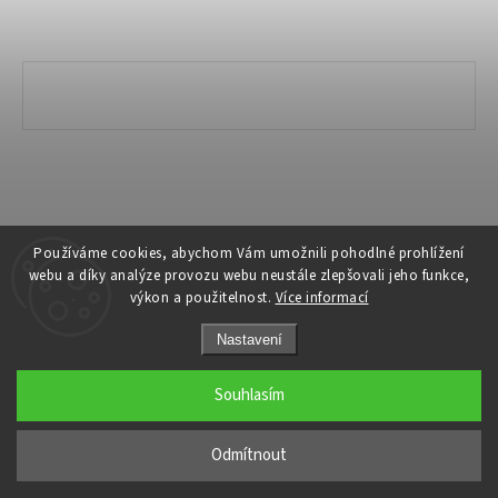
Copyright 2026
Ivanyk Home
. Všechna práva vyhrazena.
Používáme cookies, abychom Vám umožnili pohodlné prohlížení
webu a díky analýze provozu webu neustále zlepšovali jeho funkce,
Grafický návrh vytvořil a nakódoval
Shoptak.cz
výkon a použitelnost.
Více informací
Nastavení
Souhlasím
Odmítnout