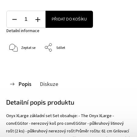
PŘIDAT DO KOŠÍKU
Detailní informace
Zeptat se
Sdílet
Popis
Diskuze
Detailní popis produktu
Onyx XLarge základní set Set obsahuje: - The Onyx XLarge -
convEGGtor - nerezový koš pro convEGGtor - půlkruhový litinový
rošt (2 ks) - půlkruhový nerezový rošt Průměr roštu: 61 cm Grilovací