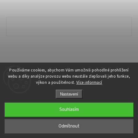
Copyright 2026
Ivanyk Home
. Všechna práva vyhrazena.
Používáme cookies, abychom Vám umožnili pohodlné prohlížení
webu a díky analýze provozu webu neustále zlepšovali jeho funkce,
Grafický návrh vytvořil a nakódoval
Shoptak.cz
výkon a použitelnost.
Více informací
Nastavení
Souhlasím
Odmítnout