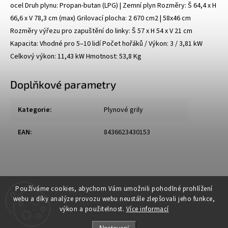
ocel Druh plynu: Propan-butan (LPG) | Zemní plyn Rozměry: Š 64,4 x H
66,6 x V 78,3 cm (max) Grilovací plocha: 2 670 cm2 | 58x46 cm
Rozměry výřezu pro zapuštění do linky: Š 57 x H 54 x V 21 cm
Kapacita: Vhodné pro 5–10 lidí Počet hořáků / Výkon: 3 / 3,81 kW
Celkový výkon: 11,43 kW Hmotnost: 53,8 Kg
Doplňkové parametry
Kategorie
:
Plynové grily
EAN
:
8436623430153
Používáme cookies, abychom Vám umožnili pohodlné prohlížení
webu a díky analýze provozu webu neustále zlepšovali jeho funkce,
výkon a použitelnost.
Více informací