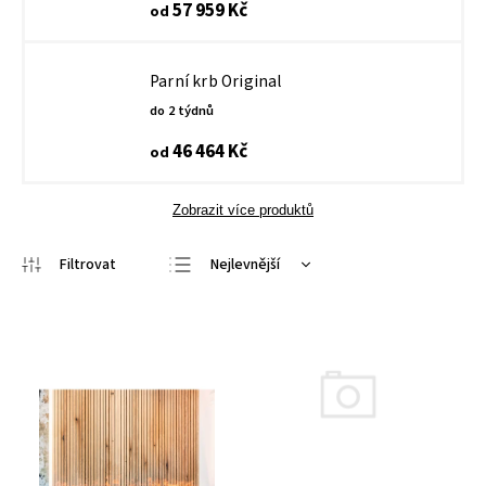
57 959 Kč
od
Parní krb Original
do 2 týdnů
46 464 Kč
od
Zobrazit více produktů
Nejlevnější
Nejdražší
Nejprodávanější
Abecedně