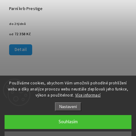
Parní krb Prestige
do 2 týdnů
72 358 Kč
od
Detail
Používáme cookies, abychom Vám umožnili pohodlné prohlížení
webu a díky analýze provozu webu neustále zlepšovali jeho funkce,
výkon a použitelnost.
Více informací
Nastavení
Souhlasím
Copyright 2026
Ivanyk Home
. Všechna práva vyhrazena.