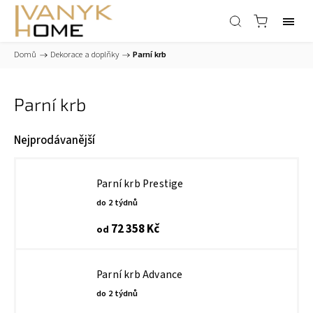
Domů
/
Dekorace a doplňky
/
Parní krb
Parní krb
Nejprodávanější
Parní krb Prestige
do 2 týdnů
72 358 Kč
od
Parní krb Advance
do 2 týdnů