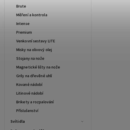
Brute
Měření a kontrola
Intense
Premium
Venkovní sestavy LITE
Misky na olivový olej
Stojany na nože
Magnetické lišty na nože
Grily na dřevěné uhlí
Kované nádobí
Litinové nádobí
Brikety a rozpalování
Příslušenství
Svítidla