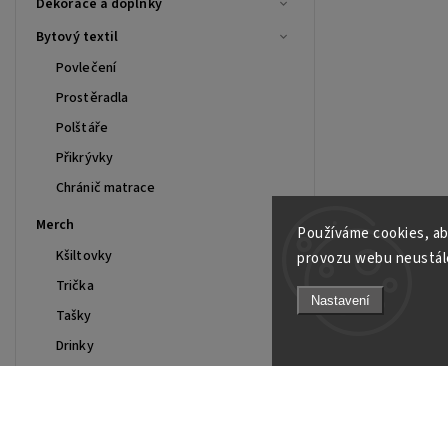
Dekorace a doplňky
Bytový textil
Povlečení
Prostěradla
Polštáře
Přikrývky
Chránič matrace
Merch
Používáme cookies, ab
Kšiltovky
provozu webu neustále
Trička
Nastavení
Tašky
Drinky
Mikiny
Polo
Smart