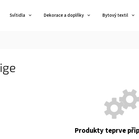
Svítidla
Dekorace a doplňky
Bytový textil
ige
Produkty teprve při