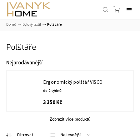
Domů
/
Bytový textil
/
Polštáře
Polštáře
Nejprodávanější
Ergonomický polštář VISCO
do 2 týdnů
3 350 Kč
Zobrazit více produktů
Nejlevnější