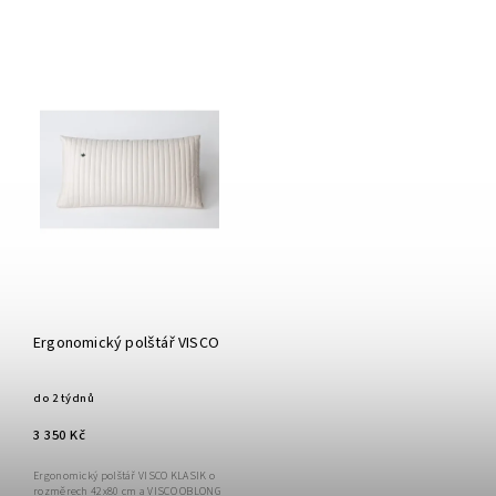
Nejdražší
Nejprodávanější
Abecedně
Ergonomický polštář VISCO
do 2 týdnů
3 350 Kč
Ergonomický polštář VISCO KLASIK o
rozměrech 42x80 cm a VISCO OBLONG