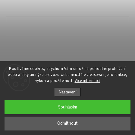
Copyright 2026
Ivanyk Home
. Všechna práva vyhrazena.
Používáme cookies, abychom Vám umožnili pohodlné prohlížení
webu a díky analýze provozu webu neustále zlepšovali jeho funkce,
Grafický návrh vytvořil a nakódoval
Shoptak.cz
výkon a použitelnost.
Více informací
Nastavení
Souhlasím
Odmítnout