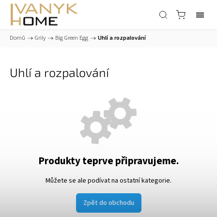
Domů
/
Grily
/
Big Green Egg
/
Uhlí a rozpalování
Uhlí a rozpalování
Produkty teprve připravujeme.
Můžete se ale podívat na ostatní kategorie.
Zpět do obchodu