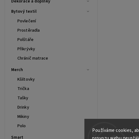
Dekorace a doplňky
Bytový textil
Povlečení
Prostěradla
Polštáře
Přikrývky
Chránič matrace
Merch
Kšiltovky
Trička
Tašky
Drinky
Mikiny
Polo
Používáme cookies, ab
Smart
provozu webu neustále