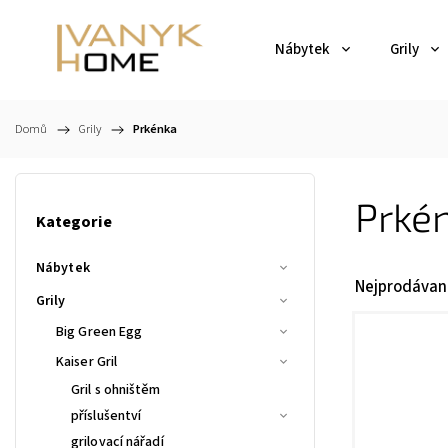
Nábytek
Grily
Domů
/
Grily
/
Prkénka
Prké
Kategorie
Nábytek
Nejprodávaně
Grily
Big Green Egg
Kaiser Gril
Gril s ohništěm
příslušentví
grilovací nářadí