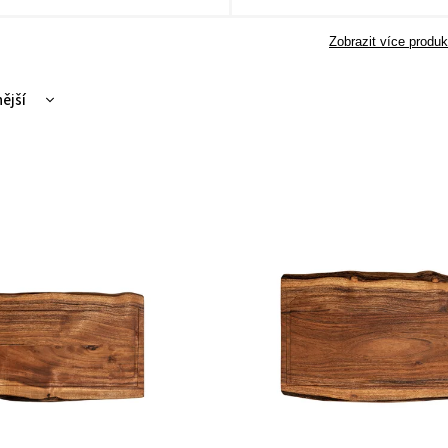
Zobrazit více produk
ější
žší
dávanější
dně