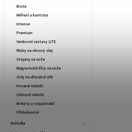
Brute
Měření a kontrola
Intense
Premium
Venkovní sestavy LITE
Misky na olivový olej
Stojany na nože
Magnetické lišty na nože
Grily na dřevěné uhlí
Kované nádobí
Litinové nádobí
Brikety a rozpalování
Příslušenství
Svítidla