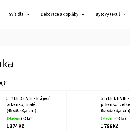
Svítidla
Dekorace a doplňky
Bytový textil
nka
jší
STYLE DE VIE - krájecí
STYLE DE VIE - 
prkénko, malé
prkénko, velk
(45x30x3,5 cm)
(55x35x3,5 cm
Skladem
(>5 ks)
Skladem
(>5 ks)
1 374 Kč
1 786 Kč