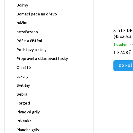
Udírny
Domácí pece na dřevo
Náčiní
STYLE DE 
nezařazeno
(45x30x3
Péče a čištění
Skladem
(
Podstavy a stoly
1 374 Kč
Přepravní a skladovací tašky
Do koš
Ohniště
Luxury
Svítilny
Sebra
Forged
Plynové grily
Prkénka
Plancha grily