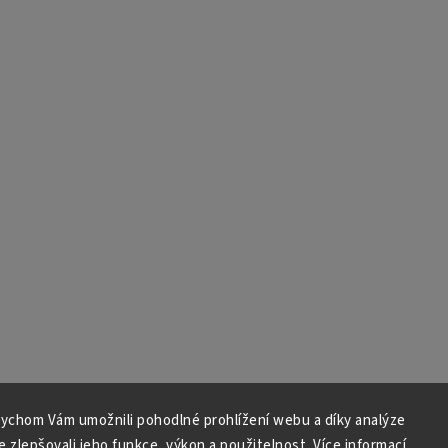
ychom Vám umožnili pohodlné prohlížení webu a díky analýze
 zlepšovali jeho funkce, výkon a použitelnost.
Více informací