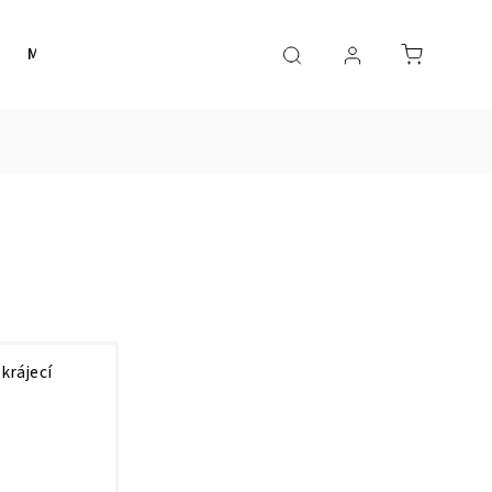
Merch
Smart
Inspirace
Obchodní podmínk
krájecí
é
)