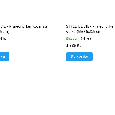
VIE - krájecí prkénko, malé
STYLE DE VIE - krájecí prké
,5 cm)
velké (55x35x3,5 cm)
>5 ks)
Skladem
(>5 ks)
1 786 Kč
íku
Do košíku