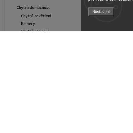
Chytrá domácnost
Nastavení
Chytré osvětlení
Kamery
Chytré zásuvky
Mobilní telefony
Apple iPhone
Samsung
Cena
Xiaomi
1374
Kč
1786
Kč
Tablety
Apple iPad
Samsung
Na skladě
2
Xiaomi
Top 10 produktů