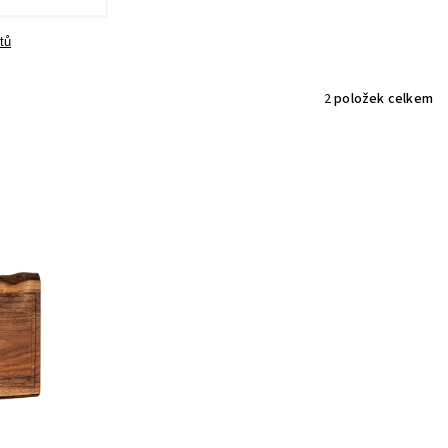
tů
2
položek celkem