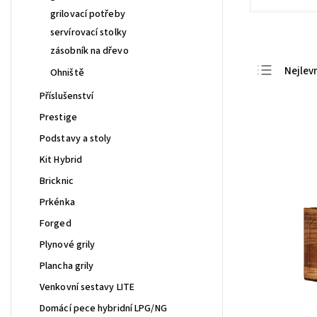
grilovací potřeby
servírovací stolky
zásobník na dřevo
Nejlevn
Ohniště
Nejdra
Příslušenství
Nejpro
Prestige
Abece
Podstavy a stoly
Kit Hybrid
Bricknic
Prkénka
Forged
Plynové grily
Plancha grily
Venkovní sestavy LITE
Domácí pece hybridní LPG/NG