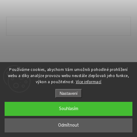
Copyright 2026
Ivanyk Home
. Všechna práva vyhrazena.
Používáme cookies, abychom Vám umožnili pohodlné prohlížení
webu a díky analýze provozu webu neustále zlepšovali jeho funkce,
Grafický návrh vytvořil a nakódoval
Shoptak.cz
výkon a použitelnost.
Více informací
Nastavení
Souhlasím
Odmítnout