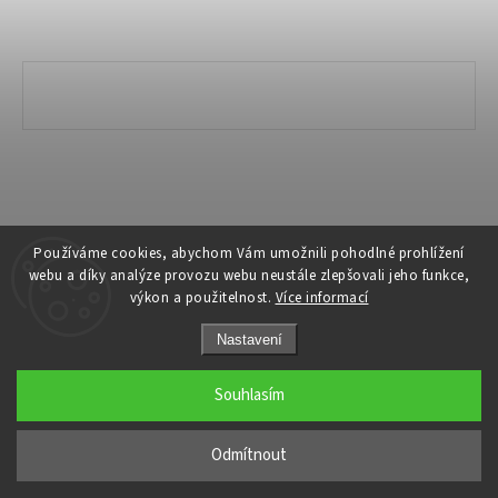
Copyright 2026
Ivanyk Home
. Všechna práva vyhrazena.
Používáme cookies, abychom Vám umožnili pohodlné prohlížení
webu a díky analýze provozu webu neustále zlepšovali jeho funkce,
Grafický návrh vytvořil a nakódoval
Shoptak.cz
výkon a použitelnost.
Více informací
Nastavení
Souhlasím
Odmítnout