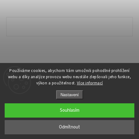
Copyright 2026
Ivanyk Home
. Všechna práva vyhrazena.
Používáme cookies, abychom Vám umožnili pohodlné prohlížení
webu a díky analýze provozu webu neustále zlepšovali jeho funkce,
Grafický návrh vytvořil a nakódoval
Shoptak.cz
výkon a použitelnost.
Více informací
Nastavení
Souhlasím
Odmítnout