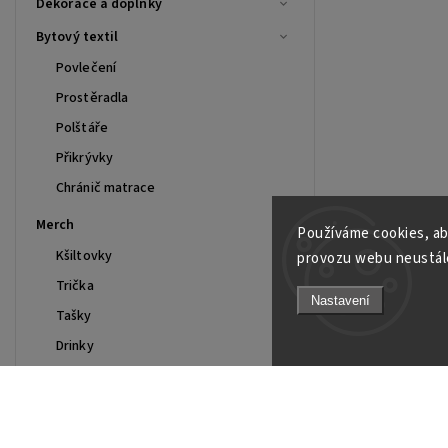
Dekorace a doplňky
Bytový textil
Povlečení
Prostěradla
Polštáře
Přikrývky
Chránič matrace
Merch
Používáme cookies, ab
Kšiltovky
provozu webu neustále
Trička
Nastavení
Tašky
Drinky
Mikiny
Polo
Smart