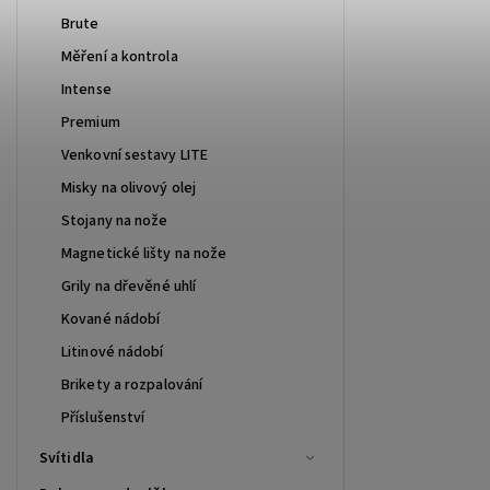
Brute
Měření a kontrola
Intense
Premium
Venkovní sestavy LITE
Misky na olivový olej
Stojany na nože
Magnetické lišty na nože
Grily na dřevěné uhlí
Kované nádobí
Litinové nádobí
Brikety a rozpalování
Příslušenství
Svítidla