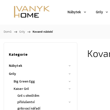
Nábytek
Grily
Domů
/
Grily
/
Kované nádobí
Kova
Kategorie
Nábytek
Grily
Big Green Egg
Kaiser Gril
Gril s ohništěm
příslušentví
grilovací nářadí