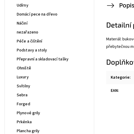
Popi
Udírny
Domácí pece na dřevo
Náčiní
Detailní
nezařazeno
Materiál: bukov
Péče a čištění
přebytečnou mo
Podstavy a stoly
Přepravní a skladovací tašky
Doplňko
Ohniště
Luxury
Kategorie
:
Svítilny
EAN
:
Sebra
Forged
Plynové grily
Prkénka
Plancha grily