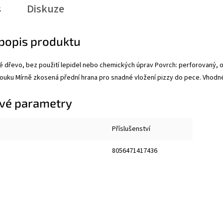
s
Diskuze
 popis produktu
é dřevo, bez použití lepidel nebo chemických úprav Povrch: perforovaný, od
uku Mírně zkosená přední hrana pro snadné vložení pizzy do pece. Vhodné 
vé parametry
Příslušenství
8056471417436