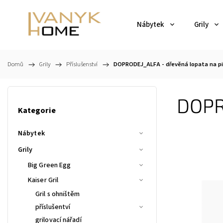
Nábytek
Grily
Domů
/
Grily
/
Příslušenství
/
DOPRODEJ_ALFA - dřevěná lopata na p
DOPR
Kategorie
Nábytek
Grily
Big Green Egg
Kaiser Gril
Gril s ohništěm
příslušentví
grilovací nářadí