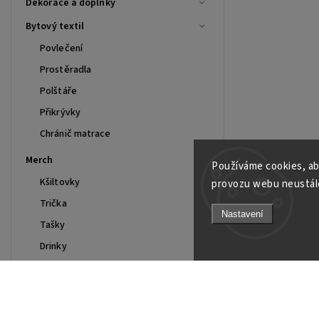
Dekorace a doplňky
Bytový textil
Povlečení
Prostěradla
Polštáře
Přikrývky
Chránič matrace
Merch
Používáme cookies, ab
Kšiltovky
provozu webu neustále
Trička
Nastavení
Tašky
Drinky
Mikiny
Polo
Smart