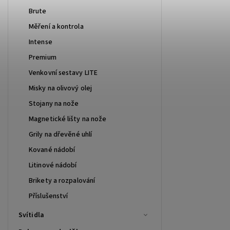
Brute
Měření a kontrola
Intense
Premium
Venkovní sestavy LITE
Misky na olivový olej
Stojany na nože
Magnetické lišty na nože
Grily na dřevěné uhlí
Kované nádobí
Litinové nádobí
Brikety a rozpalování
Příslušenství
Svítidla