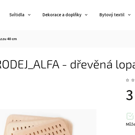
Svítidla
Dekorace a doplňky
Bytový textil
izzu 40 cm
ODEJ_ALFA - dřevěná lopa
3
Může