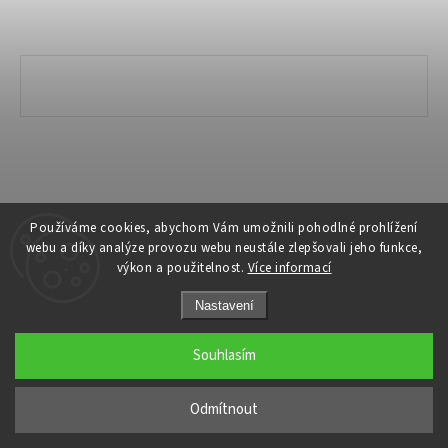
Copyright 2026
Ivanyk Home
. Všechna práva vyhrazena.
Používáme cookies, abychom Vám umožnili pohodlné prohlížení
webu a díky analýze provozu webu neustále zlepšovali jeho funkce,
Grafický návrh vytvořil a nakódoval
Shoptak.cz
výkon a použitelnost.
Více informací
Nastavení
Souhlasím
Odmítnout