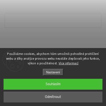
Copyright 2026
Ivanyk Home
. Všechna práva vyhrazena.
Používáme cookies, abychom Vám umožnili pohodlné prohlížení
webu a díky analýze provozu webu neustále zlepšovali jeho funkce,
Grafický návrh vytvořil a nakódoval
Shoptak.cz
výkon a použitelnost.
Více informací
Nastavení
Souhlasím
Odmítnout