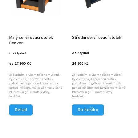
Malý servírovací stolek
Střední servírovací stolek
Denver
do 2 týdnů
do 2 týdnů
24 900 Kč
17 900 Kč
od
Základním prvkem našeho myšlení,
Základním prvkem našeho myšlení,
bylo vždy najít správnou cestu k
bylo vždy najít správnou cestu k
pohodlnému grilování. Není nic víc
pohodlnému grilování. Není nic víc
pohodlnějšího, než když hned v těsné
pohodlnějšího, než když hned v těsné
blízkosti u grilu máte stylový,
blízkosti u grilu máte stylový,
funkční...
funkční...
Detail
Do košíku