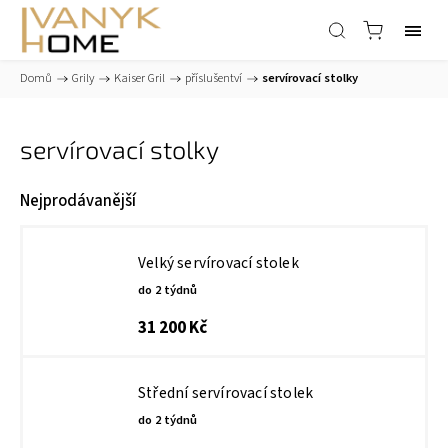
Domů
/
Grily
/
Kaiser Gril
/
příslušentví
/
servírovací stolky
servírovací stolky
Nejprodávanější
Velký servírovací stolek
do 2 týdnů
31 200 Kč
Střední servírovací stolek
do 2 týdnů