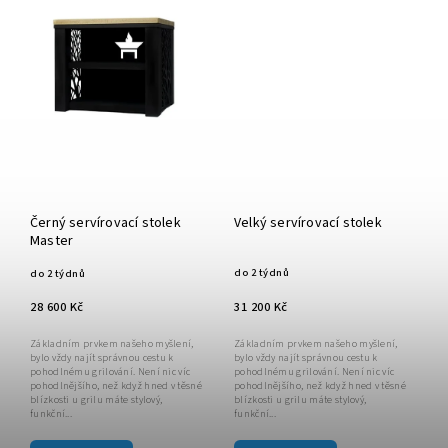
Černý servírovací stolek
Velký servírovací stolek
Master
do 2 týdnů
do 2 týdnů
31 200 Kč
28 600 Kč
Základním prvkem našeho myšlení,
Základním prvkem našeho myšlení,
bylo vždy najít správnou cestu k
bylo vždy najít správnou cestu k
pohodlnému grilování. Není nic víc
pohodlnému grilování. Není nic víc
pohodlnějšího, než když hned v těsné
pohodlnějšího, než když hned v těsné
blízkosti u grilu máte stylový,
blízkosti u grilu máte stylový,
funkční...
funkční...