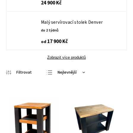
24 900 Kč
Malý servírovací stolek Denver
do 2 týdnů
17 900 Kč
od
Zobrazit více produktů
Nejlevnější
Nejdražší
Nejprodávanější
Abecedně