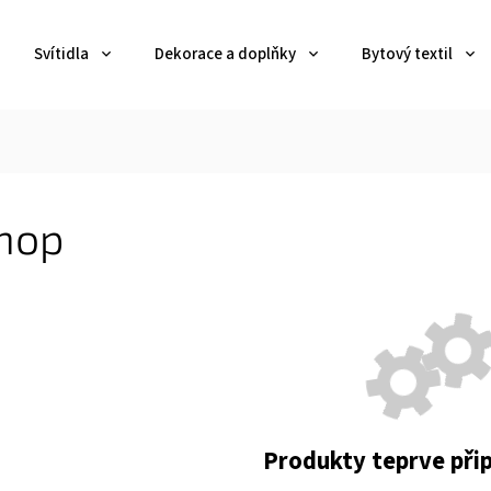
Svítidla
Dekorace a doplňky
Bytový textil
hop
Produkty teprve při