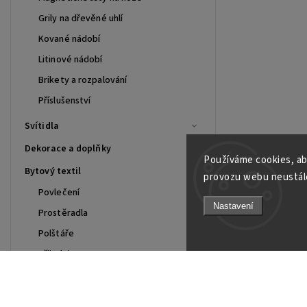
Grily na dřevěné uhlí
Kované nádobí
Litinové nádobí
Brikety a rozpalování
Příslušenství
Svítidla
Dekorace a doplňky
Používáme cookies, ab
Bytový textil
provozu webu neustále
Povlečení
Nastavení
Prostěradla
Polštáře
Přikrývky
Chránič matrace
Merch