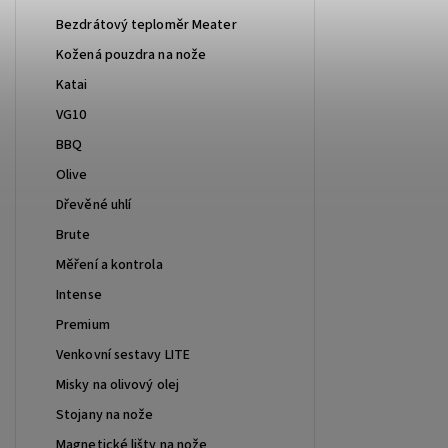
Bezdrátový teploměr Meater
Kožená pouzdra na nože
Katai
VG10
BBQ
Olive
Dřevěné uhlí
Brute
Měření a kontrola
Intense
Premium
Venkovní sestavy LITE
Misky na olivový olej
Stojany na nože
Magnetické lišty na nože