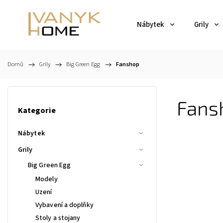
Nábytek
Grily
Domů
/
Grily
/
Big Green Egg
/
Fanshop
Fans
Kategorie
Nábytek
Grily
Big Green Egg
Modely
Uzení
Vybavení a doplňky
Stoly a stojany