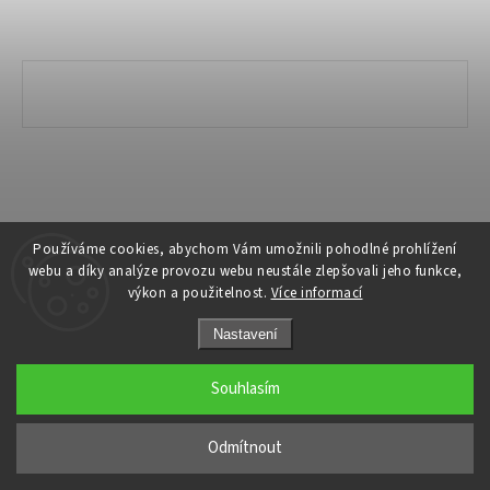
Copyright 2026
Ivanyk Home
. Všechna práva vyhrazena.
Používáme cookies, abychom Vám umožnili pohodlné prohlížení
webu a díky analýze provozu webu neustále zlepšovali jeho funkce,
Grafický návrh vytvořil a nakódoval
Shoptak.cz
výkon a použitelnost.
Více informací
Nastavení
Souhlasím
Odmítnout