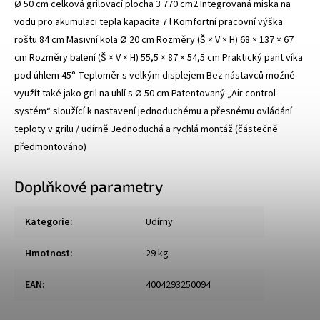
Ø 50 cm celková grilovací plocha 3 770 cm2 Integrovaná miska na
vodu pro akumulaci tepla kapacita 7 l Komfortní pracovní výška
roštu 84 cm Masivní kola Ø 20 cm Rozměry (Š × V × H) 68 × 137 × 67
cm Rozměry balení (Š × V × H) 55,5 × 87 × 54,5 cm Praktický pant víka
pod úhlem 45° Teploměr s velkým displejem Bez nástavců možné
využít také jako gril na uhlí s Ø 50 cm Patentovaný „Air control
systém“ sloužící k nastavení jednoduchému a přesnému ovládání
teploty v grilu / udírně Jednoduchá a rychlá montáž (částečně
předmontováno)
Doplňkové parametry
Kategorie
:
Udírny
Hmotnost
:
29 kg
EAN
:
4004293250094