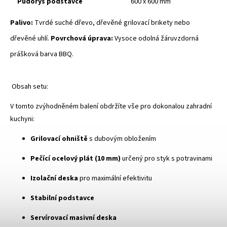
Půdorys podstavce
600 x 600 mm
Palivo:
Tvrdé suché dřevo, dřevěné grilovací brikety nebo
dřevěné uhlí
.
Povrchová úprava:
Vysoce odolná žáruvzdorná
prášková barva BBQ
.
Obsah setu:
V tomto zvýhodněném balení obdržíte vše pro dokonalou zahradní
kuchyni:
Grilovací ohniště
s dubovým obložením
Pečící ocelový plát (10 mm)
určený pro styk s potravinami
Izolační deska
pro maximální efektivitu
Stabilní podstavce
Servírovací masivní deska