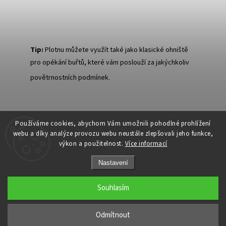
Tip:
Plotnu můžete využít také jako klasické ohniště
pro opékání buřtů, které vám poslouží za jakýchkoliv
povětrnostních podmínek
.
Používáme cookies, abychom Vám umožnili pohodlné prohlížení
webu a díky analýze provozu webu neustále zlepšovali jeho funkce,
výkon a použitelnost.
Více informací
Nastavení
Souhlasím
Copyright 2026
Ivanyk Home
. Všechna práva vyhrazena.
Odmítnout
Grafický návrh vytvořil a nakódoval
Shoptak.cz