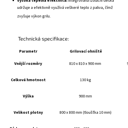
Vysoká tepelná efektivita:
Integrovaná izolační deska
udržuje a efektivně využívá veškeré teplo z paliva, čímž
zvyšuje výkon grilu
.
Technická specifikace:
Parametr
Grilovací ohniště
Vnější rozměry
810 x 810 x 900 mm
Celková hmotnost
130 kg
Výška
900 mm
Velikost plotny
800 x 800 mm (tloušťka 10 mm)