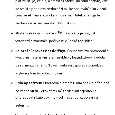
plát zajišťuje, že olej a omastek stékají do rohů ohniště, kde
se smísí s popelem
. Nedochází tak ke spalování tuku v ohni,
čímž se eliminuje vznik karcinogenních látek a tělo grilu
zůstává čisté bez neestetických skvrn
.
Mistrovská ruční práce z ČR:
Každý kus je originál
vyrobený s maximální pečlivostí v České republice
.
Celoroční provoz bez údržby:
Díky masivnímu provedení a
kvalitním materiálům je gril prakticky bezúdržbový a odolá
dešti, mrazu i sněhu
. Nic vám nebrání uspořádat například
stylové silvestrovské grilování
.
Sdílený zážitek:
Čtvercová plotna z 10mm oceli je přístupná
ze všech stran
. Grilovat tak může více lidí najednou a
připravovat různé pokrmy – od mas a ryb až po sýry a
zeleninu
.