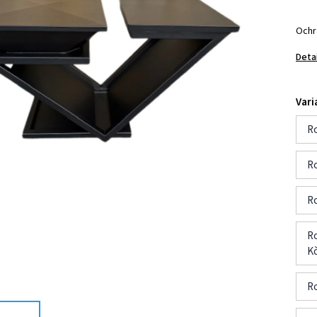
Ochr
Deta
Vari
Ro
Ro
Ro
Ro
Kč
Ro