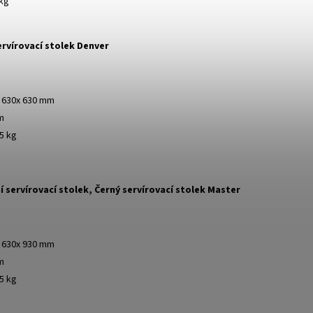
 kg
ervírovací stolek Denver
: 630x 630 mm
m
5 kg
 servírovací stolek, Černý servírovací stolek Master
: 630x 930 mm
m
5 kg