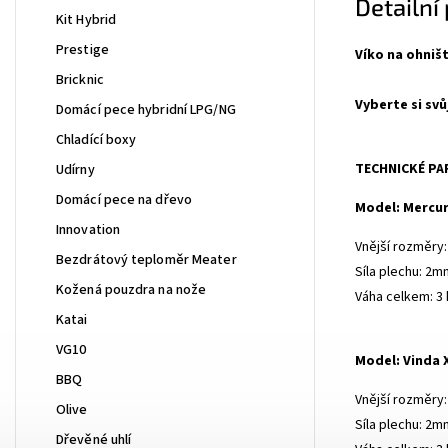
Detailní
Kit Hybrid
Prestige
Víko na ohniš
Bricknic
Vyberte si svů
Domácí pece hybridní LPG/NG
Chladící boxy
TECHNICKÉ P
Udírny
Domácí pece na dřevo
Model: Mercur
Innovation
Vnější rozměry
Bezdrátový teploměr Meater
Síla plechu: 2m
Kožená pouzdra na nože
Váha celkem: 3
Katai
VG10
Model: Vinda 
BBQ
Vnější rozměry
Olive
Síla plechu: 2m
Dřevěné uhlí