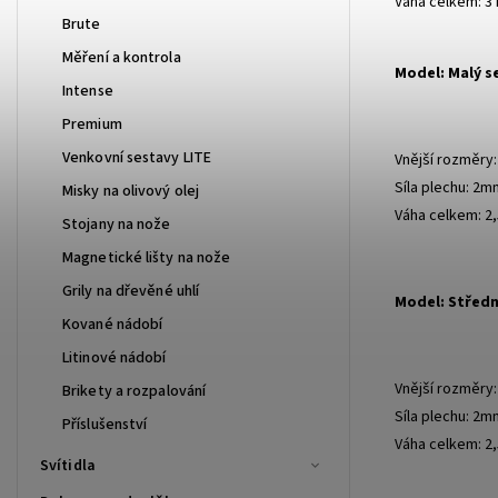
Váha celkem: 3
Brute
Měření a kontrola
Model: Malý s
Intense
Premium
Venkovní sestavy LITE
Vnější rozměry
Síla plechu: 2m
Misky na olivový olej
Váha celkem: 2,
Stojany na nože
Magnetické lišty na nože
Grily na dřevěné uhlí
Model: Střední
Kované nádobí
Litinové nádobí
Vnější rozměry
Brikety a rozpalování
Síla plechu: 2m
Příslušenství
Váha celkem: 2,
Svítidla