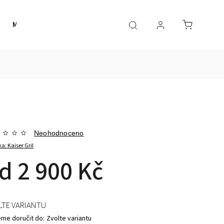
Merch
Smart
Inspirace
Obchodní podmínk
Neohodnoceno
ka:
Kaiser Gril
od
2 900 Kč
LTE VARIANTU
me doručit do:
Zvolte variantu