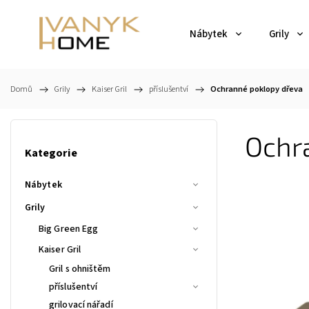
Nábytek
Grily
Domů
/
Grily
/
Kaiser Gril
/
příslušentví
/
Ochranné poklopy dřeva
Ochr
Kategorie
Nábytek
Grily
Big Green Egg
Kaiser Gril
Gril s ohništěm
příslušentví
grilovací nářadí