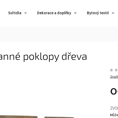
Svítidla
Dekorace a doplňky
Bytový textil
anné poklopy dřeva
Znač
ZVO
Může