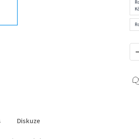
Ro
Kč
Ro
s
Diskuze