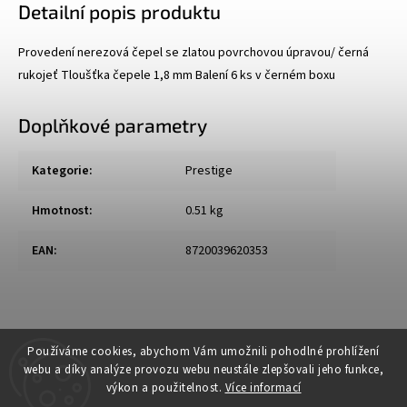
Detailní popis produktu
Provedení nerezová čepel se zlatou povrchovou úpravou/ černá
rukojeť Tloušťka čepele 1,8 mm Balení 6 ks v černém boxu
Doplňkové parametry
Kategorie
:
Prestige
Hmotnost
:
0.51 kg
EAN
:
8720039620353
Používáme cookies, abychom Vám umožnili pohodlné prohlížení
webu a díky analýze provozu webu neustále zlepšovali jeho funkce,
výkon a použitelnost.
Více informací