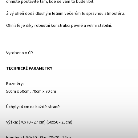
ohniště postavíte tam, kde se vám to bude líbit.
Živý oheň dodá dlouhým letním večerům tu správnou atmosféru.
Ohniště je díky robustní konstrukci pevné a velmi stabilní.
Vyrobeno v ČR
TECHNICKÉ PARAMETRY
Rozměry:
50cm x 50cm, 70cm x 70 cm
Úchyty: 4 cm na každé straně
Výška: (70x70 - 27 cm) (50x50 - 25cm)
Hmotnost: 50x50 - 8kg, 70x70 - 12kg