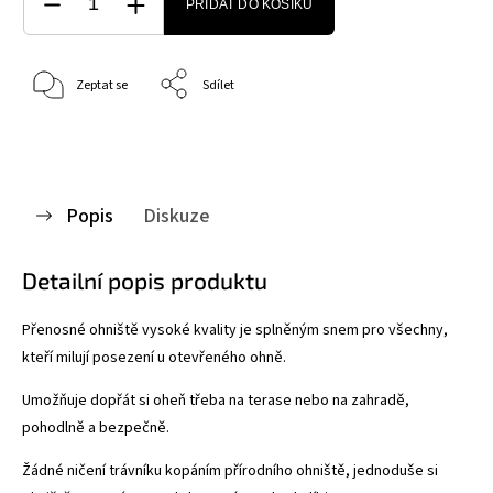
PŘIDAT DO KOŠÍKU
Zeptat se
Sdílet
Popis
Diskuze
Detailní popis produktu
Přenosné ohniště vysoké kvality je splněným snem pro všechny,
kteří milují posezení u otevřeného ohně.
Umožňuje dopřát si oheň třeba na terase nebo na zahradě,
pohodlně a bezpečně.
Žádné ničení trávníku kopáním přírodního ohniště, jednoduše si