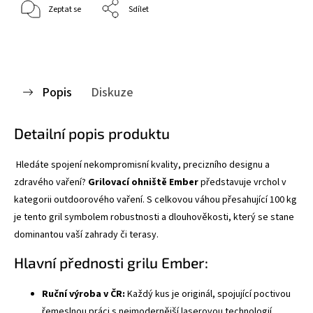
Zeptat se
Sdílet
Popis
Diskuze
Detailní popis produktu
Hledáte spojení nekompromisní kvality, precizního designu a
zdravého vaření?
Grilovací ohniště Ember
představuje vrchol v
kategorii outdoorového vaření. S celkovou váhou přesahující 100 kg
je tento gril symbolem robustnosti a dlouhověkosti, který se stane
dominantou vaší zahrady či terasy.
Hlavní přednosti grilu Ember:
Ruční výroba v ČR:
Každý kus je originál, spojující poctivou
řemeslnou práci s nejmodernější laserovou technologií.