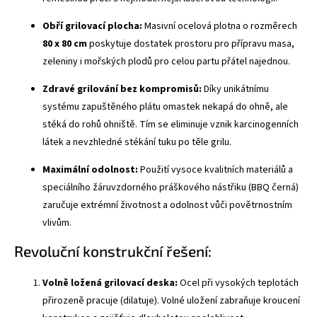
Obří grilovací plocha:
Masivní ocelová plotna o rozměrech
80 x 80 cm
poskytuje dostatek prostoru pro přípravu masa,
zeleniny i mořských plodů pro celou partu přátel najednou.
Zdravé grilování bez kompromisů:
Díky unikátnímu
systému zapuštěného plátu omastek nekapá do ohně, ale
stéká do rohů ohniště. Tím se eliminuje vznik karcinogenních
látek a nevzhledné stékání tuku po těle grilu.
Maximální odolnost:
Použití vysoce kvalitních materiálů a
speciálního žáruvzdorného práškového nástřiku (BBQ černá)
zaručuje extrémní životnost a odolnost vůči povětrnostním
vlivům.
Revoluční konstrukční řešení:
Volně ložená grilovací deska:
Ocel při vysokých teplotách
přirozeně pracuje (dilatuje). Volné uložení zabraňuje kroucení