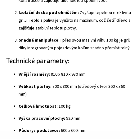
konstrukce a zajišťuje dlouholetou spolehlivost.
Izolační deska pod ohništěm:
Zvyšuje tepelnou efektivitu
grilu. Teplo z paliva je využito na maximum, což šetří dřevo a
zajišťuje stabilní teplotu plotny.
Snadná manipulace:
I přes svou masivní váhu 100 kg je gril
díky integrovaným pojezdovým kolům snadno přemístitelný.
Technické parametry:
Vnější rozměry:
810 x 810 x 930 mm
Velikost plotny:
800 x 800 mm (středový otvor 360 x 360
mm)
Celková hmotnost:
100 kg
Výška pracovní plochy:
920 mm
Půdorys podstavce:
600 x 600 mm