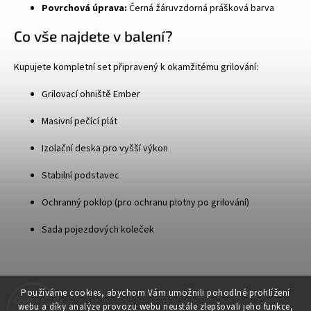
Povrchová úprava:
Černá žáruvzdorná prášková barva
Co vše najdete v balení?
Kupujete kompletní set připravený k okamžitému grilování:
Grilovací ohniště Ember
Masivní pečící plát
Izolační deska pro vyšší výkon
Stabilní podstavec
Ochranný poklop (pro ochranu plotny po grilování)
Sada pojezdových koleček
Používáme cookies, abychom Vám umožnili pohodlné prohlížení
webu a díky analýze provozu webu neustále zlepšovali jeho funkce,