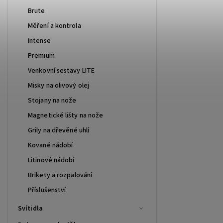
Brute
Měření a kontrola
Intense
Premium
Venkovní sestavy LITE
Misky na olivový olej
Stojany na nože
Magnetické lišty na nože
Grily na dřevěné uhlí
Kované nádobí
Litinové nádobí
Brikety a rozpalování
Příslušenství
Svítidla