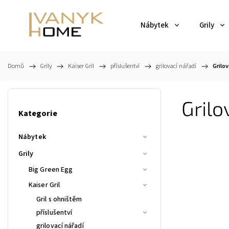
Nábytek
Grily
Domů
/
Grily
/
Kaiser Gril
/
příslušentví
/
grilovací nářadí
/
Grilo
Grilo
Kategorie
Nábytek
Grily
Big Green Egg
Kaiser Gril
Gril s ohništěm
příslušentví
grilovací nářadí