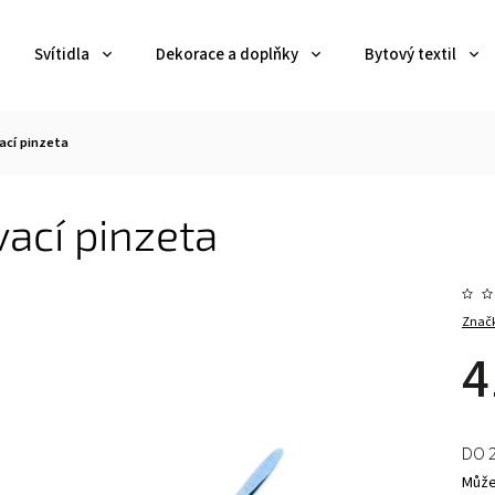
Svítidla
Dekorace a doplňky
Bytový textil
vací pinzeta
vací pinzeta
Znač
4
DO 
Může