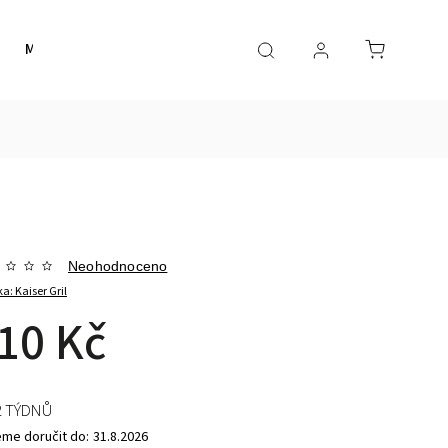
Merch
Smart
Inspirace
Obchodní podmínk
Neohodnoceno
ka:
Kaiser Gril
10 Kč
2 TÝDNŮ
me doručit do:
31.8.2026