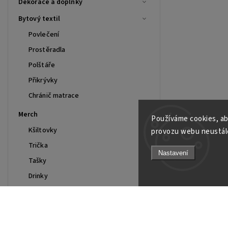
Dekorace a doplňky
Bytový textil
Povlečení
Prostěradla
Polštáře
Přikrývky
Chránič matrace
Merch
Používáme cookies, ab
Kšiltovky
provozu webu neustále
Trička
Nastavení
Tašky
Drinky
Mikiny
Polo
Smart