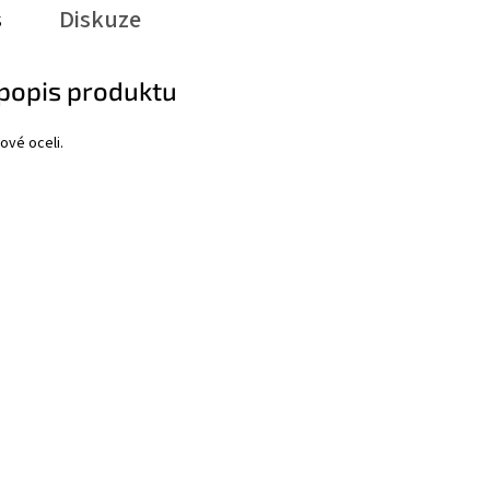
s
Diskuze
 popis produktu
ové oceli.