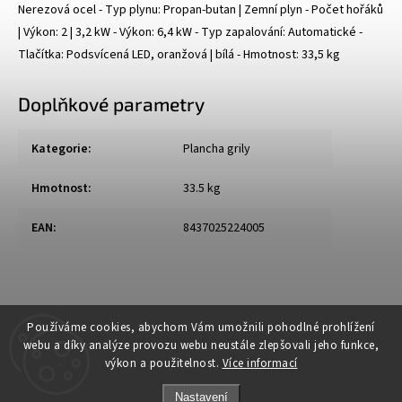
Nerezová ocel - Typ plynu: Propan-butan | Zemní plyn - Počet hořáků
| Výkon: 2 | 3,2 kW - Výkon: 6,4 kW - Typ zapalování: Automatické -
Tlačítka: Podsvícená LED, oranžová | bílá - Hmotnost: 33,5 kg
Doplňkové parametry
Kategorie
:
Plancha grily
Hmotnost
:
33.5 kg
EAN
:
8437025224005
Používáme cookies, abychom Vám umožnili pohodlné prohlížení
webu a díky analýze provozu webu neustále zlepšovali jeho funkce,
výkon a použitelnost.
Více informací
Nastavení