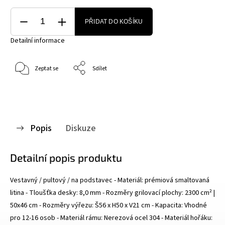
PŘIDAT DO KOŠÍKU
Detailní informace
Zeptat se
Sdílet
Popis
Diskuze
Detailní popis produktu
Vestavný / pultový / na podstavec - Materiál: prémiová smaltovaná
litina - Tloušťka desky: 8,0 mm - Rozměry grilovací plochy: 2300 cm² |
50x46 cm - Rozměry výřezu: Š56 x H50 x V21 cm - Kapacita: Vhodné
pro 12-16 osob - Materiál rámu: Nerezová ocel 304 - Materiál hořáku: