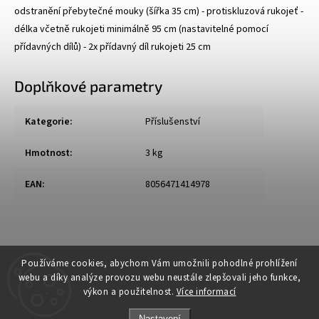
odstranění přebytečné mouky (šířka 35 cm) - protiskluzová rukojeť -
délka včetně rukojeti minimálně 95 cm (nastavitelné pomocí
přídavných dílů) - 2x přídavný díl rukojeti 25 cm
Doplňkové parametry
Kategorie
:
Příslušenství
Hmotnost
:
3 kg
EAN
:
8056471414978
Používáme cookies, abychom Vám umožnili pohodlné prohlížení
webu a díky analýze provozu webu neustále zlepšovali jeho funkce,
výkon a použitelnost.
Více informací
Nastavení