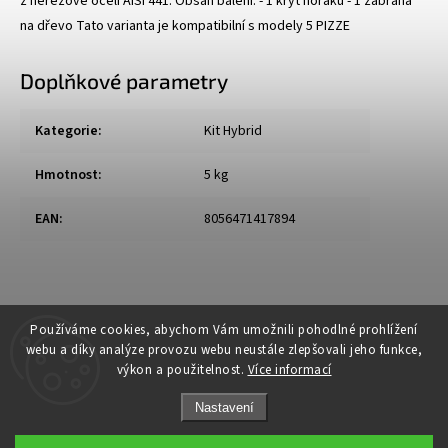
z nerezové oceli AISI 441. Obsah balení: - 1 kryt hořáku - 1 zábrana
na dřevo Tato varianta je kompatibilní s modely 5 PIZZE
Doplňkové parametry
Kategorie
:
Kit Hybrid
Hmotnost
:
5 kg
EAN
:
8056471417894
Používáme cookies, abychom Vám umožnili pohodlné prohlížení
webu a díky analýze provozu webu neustále zlepšovali jeho funkce,
výkon a použitelnost.
Více informací
Nastavení