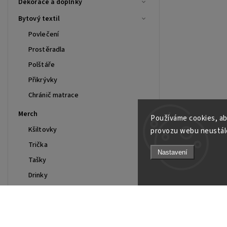
Dekorace a doplňky
Bytový textil
Povlečení
Prostěradla
Polštáře
Přikrývky
Chránič matrace
Merch
Používáme cookies, ab
Kšiltovky
provozu webu neustále
Trička
Nastavení
Tašky
Drinky
Mikiny
Polo
Smart