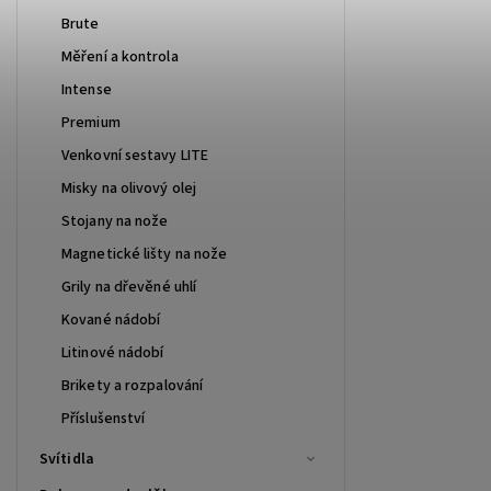
Brute
Měření a kontrola
Intense
Premium
Venkovní sestavy LITE
Misky na olivový olej
Stojany na nože
Magnetické lišty na nože
Grily na dřevěné uhlí
Kované nádobí
Litinové nádobí
Brikety a rozpalování
Příslušenství
Svítidla