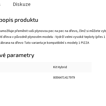
s
Diskuze
 popis produktu
 umožňuje přeměnit vaši plynovou pec na pec na dřevo, čímž si můžete vybra
í dřeva v původně plynovém modelu - Vydrží velmi vysoké teploty (přes 1 00
 zábrana na dřevo Tato varianta je kompatibilní s modely 1 PIZZA
vé parametry
Kit Hybrid
8056471417979