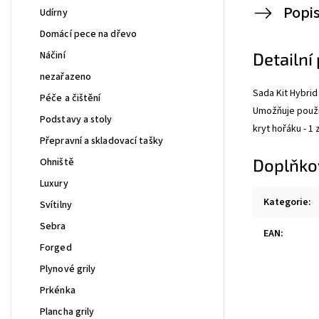
Popi
Udírny
Domácí pece na dřevo
Náčiní
Detailní
nezařazeno
Sada Kit Hybrid
Péče a čištění
Umožňuje použit
Podstavy a stoly
kryt hořáku - 1
Přepravní a skladovací tašky
Doplňko
Ohniště
Luxury
Kategorie
:
Svítilny
Sebra
EAN
:
Forged
Plynové grily
Prkénka
Plancha grily