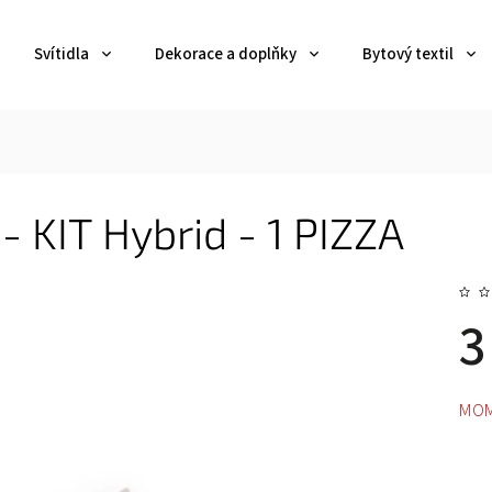
Svítidla
Dekorace a doplňky
Bytový textil
- KIT Hybrid - 1 PIZZA
3
MOM