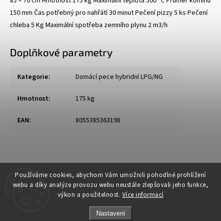
85 × 70 cm Hmotnost 175 kg Maximální teplota 500 °C Průměr komínu
150 mm Čas potřebný pro nahřátí 30 minut Pečení pizzy 5 ks Pečení
chleba 5 Kg Maximální spotřeba zemního plynu 2 m3/h
Doplňkové parametry
Kategorie
:
Domácí pece hybridní LPG/NG
Hmotnost
:
175 kg
EAN
:
8055385363198
Používáme cookies, abychom Vám umožnili pohodlné prohlížení
webu a díky analýze provozu webu neustále zlepšovali jeho funkce,
výkon a použitelnost.
Více informací
Nastavení