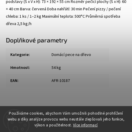
podstavy (Š x V x H): 73 × 192 × 55 cm Rozměr pečící plochy (Š x H): 60
× 40 cm Barva: červená Doba nahřátí: 30 min Pečení pizzy / pečení
chleba: 1 ks / 1–2 kg Maximální teplota: 500°C Průměrná spotřeba
dřeva 2,5 kg/h
Doplňkové parametry
Kategorie
:
Domácí pece na dřevo
Hmotnost
:
54 kg
EAN
:
AFR-10187
Používáme cookies, abychom Vám umožnili pohodlné prohlížení
webu a díky analýze provozu webu neustále zlepšovali jeho funkce,
výkon a použitelnost.
Více informací