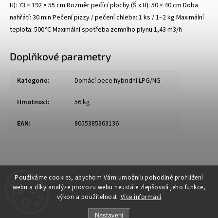
H): 73 × 192 × 55 cm Rozměr pečící plochy (Š x H): 50 × 40 cm Doba
nahřátí: 30 min Pečení pizzy / pečení chleba: 1 ks / 1–2 kg Maximální
teplota: 500°C Maximální spotřeba zemního plynu 1,43 m3/h
Doplňkové parametry
Kategorie
:
Domácí pece hybridní LPG/NG
Hmotnost
:
56 kg
EAN
:
8055385363136
Používáme cookies, abychom Vám umožnili pohodlné prohlížení
webu a díky analýze provozu webu neustále zlepšovali jeho funkce,
výkon a použitelnost.
Více informací
Nastavení